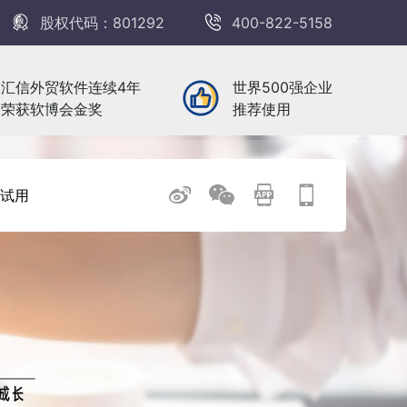
股权代码：801292
400-822-5158
汇信外贸软件连续4年
世界500强企业
荣获软博会金奖
推荐使用
试用