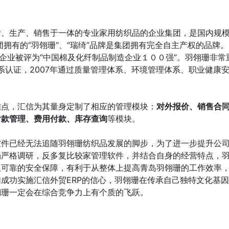
、生产、销售于一体的专业家用纺织品的企业集团，是国内规模
拥有的“羽翎珊”、“瑞绮”品牌是集团拥有完全自主产权的品牌。2
时企业被评为“中国棉及化纤制品制造企业１００强”。羽翎珊非
系认证，2007年通过质量管理体系、环境管理体系、职业健康安
难点，汇信为其量身定制了相应的管理模块：
对外报价、销售合
付款管理、费用付款、库存查询
等模块。
软件已经无法追随羽翎珊纺织品发展的脚步，为了进一步提升公
严格调研，反多复比较家管理软件，并结合自身的经营特点，羽
可靠的安全保障，有利于从整体上提高青岛羽翎珊的工作效率，增
成功实施汇信外贸ERP的信心，羽翎珊在传承自己独特文化基
翎珊一定会在综合竞争力上有个质的飞跃。