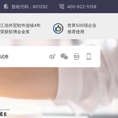
股权代码：801292
400-822-5158
汇信外贸软件连续4年
世界500强企业
荣获软博会金奖
推荐使用
试用