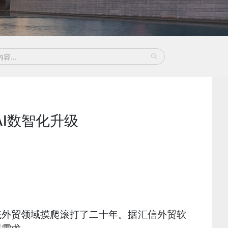
I数智化升级
统外贸领域摸爬滚打了二十年。据汇信
外贸软