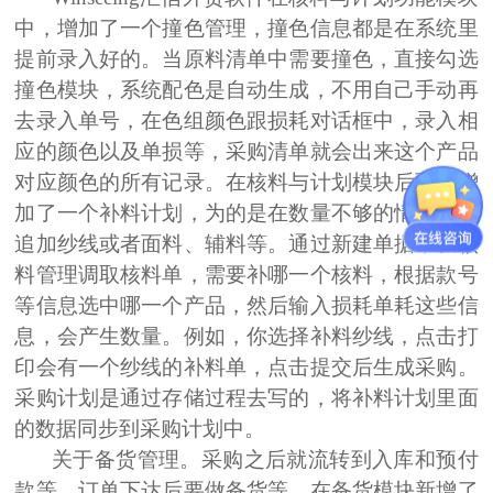
中，
增加了一个撞色
管理，撞色信息都是在系统里
提前录入好的。
当原料清单中需要撞色，直接勾选
撞色模块，系统配色是自动生成，不用自己手动再
去录入单号，在色组颜色跟损耗对话框中，录入相
应的颜色以及单损等，采购清单就会出来这个产品
对应颜色的所有记录。在核料与计划模块后面，增
加了一个补料计划，为的是在数量不够的情况下，
追加纱线或者面料、辅料等。通过新建单据，从核
料管理调取核料单，需要补哪一个核料，根据款号
等信息选中哪一个产品，然后输入损耗单耗这些信
息，会产生数量。例如，你选择补料纱线，点击打
印会有一个纱线的补料单，点击提交后生成采购。
采购计划是通过存储过程去写的，将补料计划里面
的数据同步到采购计划中。
关于备货管理。
采购之后就流转到入库和预付
款等，订单下达后要做备货等。在备货模块新增了