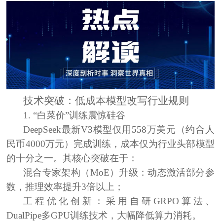
技术突破：低成本模型改写行业规则
1. “白菜价”训练震惊硅谷
DeepSeek最新V3模型仅用558万美元（约合人
民币4000万元）完成训练，成本仅为行业头部模型
的十分之一。其核心突破在于：
混合专家架构（MoE）升级：动态激活部分参
数，推理效率提升3倍以上；
工程优化创新：采用自研GRPO算法、
DualPipe多GPU训练技术，大幅降低算力消耗。