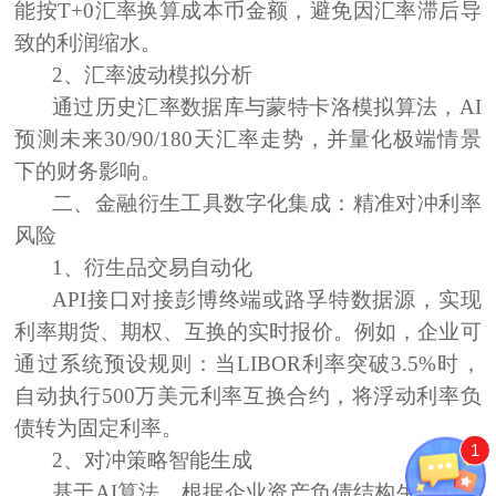
能按T+0汇率换算成本币金额，避免因汇率滞后导
致的利润缩水。
2、
汇率波动模拟分析
通过历史汇率数据库与蒙特卡洛模拟算法，AI
预测未来30/90/180天汇率走势，并量化极端情景
下的财务影响。
二、金融衍生工具数字化集成：精准对冲利率
风险
1、
衍生品交易自动化
API接口
对接彭博终端或路孚特数据源，实现
利率期货、期权、互换的实时报价。例如，企业可
通过系统预设规则：当LIBOR利率突破3.5%时，
自动执行500万美元利率互换合约，将浮动利率负
债转为固定利率。
1
2、
对冲策略智能生成
基于AI算法，根据企业资产负债结构生成最优