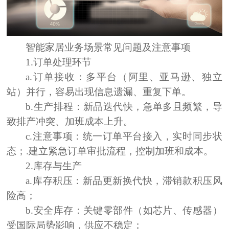
智能家居
业务场景常见问题及注意事项
1.订单处理环节
a.订单接收：
多平台（阿里、亚马逊、独立
站）并行，容易出现信息遗漏、重复下单。
b.生产排程：
新品迭代快，急单多且频繁，导
致排产冲突、加班成本上升。
c.注意事项：
统一订单平台接入，实时同步状
态；.建立紧急订单审批流程，控制加班和成本。
2.库存与生产
a.库存积压：
新品更新换代快，滞销款积压风
险高；
b.安全库存：
关键零部件（如芯片、传感器）
受国际局势影响，供应不稳定；