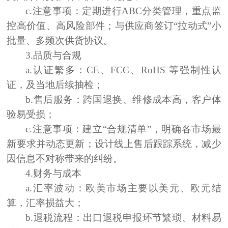
c.注意事项：
定期进行ABC分类管理，重点监
控高价值、高风险部件；与供应商签订“拉动式”小
批量、多频次供货协议。
3.品质与合规
a.认证繁多：
CE、FCC、RoHS 等强制性认
证，及当地后续抽检；
b.售后服务：
跨国退换、维修成本高，客户体
验易受损；
c.注意事项：
建立“合规清单”，明确各市场最
新要求并动态更新；设计线上售后跟踪系统，减少
因信息不对称带来的纠纷。
4.财务与成本
a.汇率波动：
欧美市场主要以美元、欧元结
算，汇率损益大；
b.退税流程：
出口退税申报环节繁琐、材料易