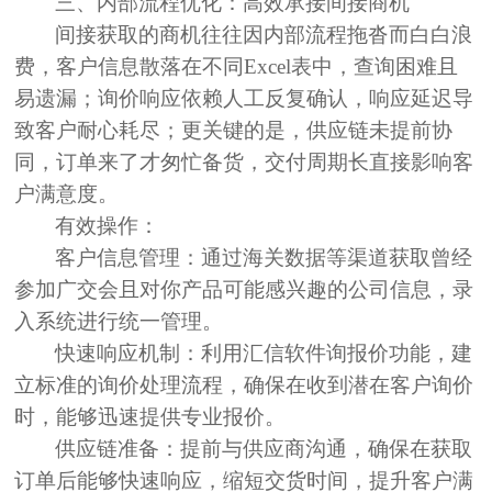
三、内部流程优化：高效承接间接商机
间接获取的商机往往因
内部流程拖沓
而白白浪
费，
客户信息
散落在不同Excel表中，
查询困难且
易遗漏
；询价响应
依赖人工
反复确认，响应延迟
导
致客户耐心耗尽
；更关键的是，
供应链未提前协
同
，订单来了才匆忙备货，
交付周期长直接影响客
户满意度
。
有效操作：
客户信息管理：
通过海关数据等渠道获取曾经
参加广交会且对你产品可能感兴趣的公司信息，录
入系统进行统一管理。
快速响应机制：
利用
汇信软件询报价功能
，建
立标准的询价处理流程，确保在收到潜在客户询价
时，能够迅速提供专业报价。
供应链准备：
提前与供应商沟通，确保在获取
订单后能够快速响应，缩短交货时间，提升客户满