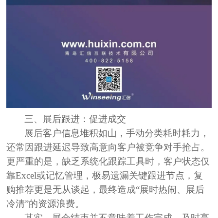
三、展后跟进：促进成交
展后
客户信息堆积如山，手动分类耗时耗力
，
还常因跟进延迟导致高
意向客户被竞争对手抢占
。
更严重的是，缺乏系统化跟踪工具时，
客户状态仅
靠Excel或记忆管理
，极易
遗漏
关键跟进节点，
复
购推荐更是无从谈起
，最终造成
“展时热闹、展后
冷清”
的资源浪费。
其实，展会结束并不意味着工作完成，及时高