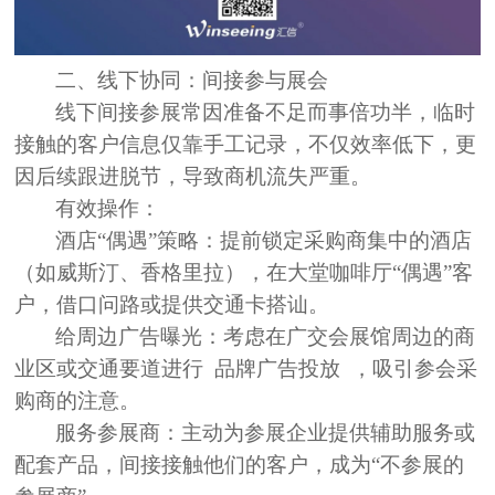
二、线下协同：间接参与展会
线下间接参展常因准备不足而
事倍功半
，临时
接触的客户信息仅靠
手工记录
，不仅
效率低下，
更
因
后续跟进脱节
，
导致商机流失严重
。
有效操作：
酒店“偶遇”策略：
提前锁定采购商集中的酒店
（如威斯汀、香格里拉），在大堂咖啡厅“偶遇”客
户，借口问路或提供交通卡搭讪。
给周边广告曝光：
考虑在广交会展馆周边的商
业区或交通要道进行
品牌广告投放 ，吸引参会采
购商的注意。
服务参展商：
主动为参展企业提供辅助服务或
配套产品，间接接触他们的客户，成为“不参展的