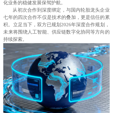
化业务的稳健发展保驾护航。
从初次合作到深度绑定，与国内轮胎龙头企业
七年的四次合作
不仅是技术的叠加，更是信任的累
积。立足当下，双方已规划
2026年深度合作规划
，
未来将围绕
人工智能、供应链数字化协同
等方向的
持续探索。