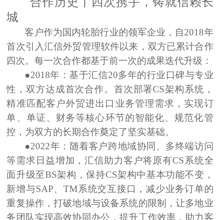
合作历史
丨
四次携手，铸就信赖长
城
客户作为国内
轮胎行业
的领军企业，自
2018年
首次引入
汇信外贸管理软件以来，双方已累计合作
四次。每一次合作都基于前一次的成果迭代升级：
●2018年：
基于汇信
20多年的行业口碑与专业
性
，双方达成
首次合作
。首次部署
CS架构系统
，
精准匹配客户外贸进出口业务管理需求，实现
订
单、单证、财务
等核心环节的
智能化、规范化管
控
，为双方的长期合作奠定了坚实基础。
●2022年：
随着客户跨地域协同、多终端访问
等需求日益增加，汇信助力客户将原有
CS系统全
面升级至BS架构
，保持CS架构中基本功能不变，
新增与SAP、TM系统交互接口，
减少业务订单的
重复操作，
打破地域与设备系统的限制，
让多地业
务团队实现高效协同办公，
提升工作效率，
助力客