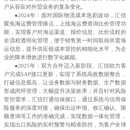
户从容应对外贸业务的复杂变化。
●2024年：
面对国际物流成本急剧波动，汇信
聚焦
海运费管理痛点
，上线
海运费查询比价管理功
能
，实现客户对
海运渠道、报价信息、比价流程
的
全流程透明化管理，便于销售第一时间取得所需海
运信息，提升供应链成本管控的精细化水平，为企
业的
降本增效
进行数字化赋能。
●2025年：
双方合作迈入新阶段。汇信助力客
户完成
SAP接口更新
，实现了系统高效数据整合，
打破信息孤岛，让业务数据与财务数据、生产数据
形成闭环管理，大幅提升决策效率；并且针对
风险
管控需求
，汇信
打通信保接口
，通过系统与信用保
险服务的深度对接，确保出运申报、收汇确认、限
额查询等工作的准确完成，
实现数据一体化管理
，
实现出口风险的
实时预警与精准防控
，为客户全球