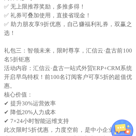
✅ 无上限推荐奖励，多推多得！
✅ 礼券可叠加使用，直接省现金！
✅ 助力朋友享9折优惠，自己赚福利礼券，双赢之
选！
礼包三：智领未来，限时尊享，汇信云·盘古前100
名5折钜惠
活动内容：
汇信云·盘古一站式外贸ERP+CRM系统
开启早鸟特权！
前100名
订阅客户可享
5折的超值优
惠
。
核心价值：
✔ 提升30%运营效率
✔ 降低20%人力成本
✔ 7×24小时智能运维支持
此次
限时5折优惠
，力度空前，是中小企业以低成