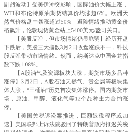
剧烈波动】
受美伊冲突影响，国际油价大幅上涨，
WTI和布伦特原油期货结算价均涨超6%。欧洲天
然气价格盘中暴涨超过50%。避险情绪推动黄金价
格飙升，伦敦现货黄金站上5400美元/盎司关口。
【美股反弹，但市场情绪仍显脆弱】
经历开盘
下跌后，美股三大指数3月2日收盘涨跌不一，科技
股反弹带动市场情绪。然而，纳斯达克中国金龙指
数下跌1.08%。
【A股油气及资源板块大涨，期货市场多品种
涨停】
3月2日，A股石油天然气、贵金属等板块集
体大涨，“三桶油”历史首次集体涨停。国内期货市
场，原油、甲醇、液化气等12个品种主力合约涨
停。
【美国关税诉讼案推进，巨额退税程序或加
速】
美国联邦上诉法院驳回了特朗普政府推迟关税