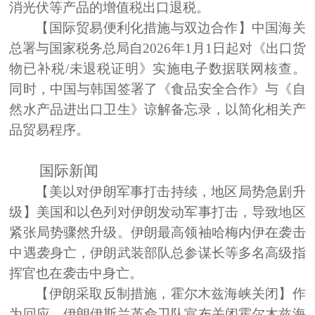
消光伏等产品的增值税出口退税。
【国际贸易便利化措施与双边合作】
中国海关
总署与国家税务总局自2026年1月1日起对《出口货
物已补税/未退税证明》实施电子数据联网核查。
同时，中国与韩国签署了《食品安全合作》与《自
然水产品进出口卫生》谅解备忘录，以简化相关产
品贸易程序。
国际新闻
【美以对伊朗军事打击持续，地区局势急剧升
级】
美国和以色列对伊朗发动军事打击，导致地区
紧张局势骤然升级。伊朗最高领袖哈梅内伊在袭击
中遇袭身亡，伊朗武装部队总参谋长等多名高级指
挥官也在袭击中身亡。
【伊朗采取反制措施，霍尔木兹海峡关闭】
作
为回应，伊朗伊斯兰革命卫队宣布关闭霍尔木兹海