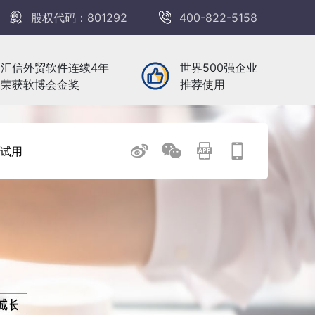
股权代码：801292
400-822-5158
汇信外贸软件连续4年
世界500强企业
荣获软博会金奖
推荐使用
试用