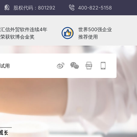
股权代码：801292
400-822-5158
汇信外贸软件连续4年
世界500强企业
荣获软博会金奖
推荐使用
试用