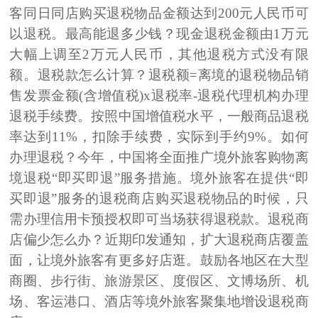
客同日同店购买退税物品金额达到200元人民币可
以退税。
最高能退多少钱
？
现金退税金额由1万元
大幅上调至2万元人民币，其他退税方式没有限
额。
退税款怎么计算
？
退税额=离境的退税物品销
售发票金额(含增值税)x退税率-退税代理机构办理
退税手续费。按照中国增值税水平，一般商品退税
率达到11%，扣除手续费，实际到手约9%。
如何
办理退税
？
今年，中国将全面推广境外旅客购物离
境退税“即买即退”服务措施。境外旅客在提供“即
买即退”服务的退税商店购买退税物品的时候，只
需办理信用卡预授权即可当场获得退税款。
退税商
店偏少怎么办
？
近期印发通知，扩大退税商店覆盖
面，让境外旅客有更多好店逛。鼓励各地区在大型
商圈、步行街、旅游景区、度假区、文博场所、机
场、客运港口、酒店等境外旅客聚集地增设退税商