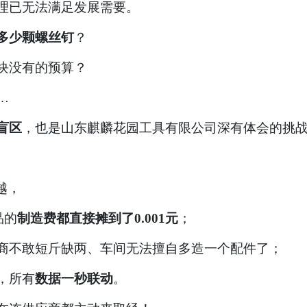
理已无法满足发展需要。
多少颗螺丝钉
？
块没有的预算？
…
盲区
，也是山东麒麟花园工具有限公司深有体会的挑
越，
品的
制造费都直接摊到了0.001元
；
商不敢短斤缺两、车间无法擅自多造一个配件了；
，所有
数据一秒联动
。