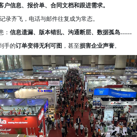
客户信息、报价单、合同文档和跟进需求。
聊天记录齐飞，电话与邮件往复成为常态。
患：
信息遗漏、版本错乱、沟通断层、数据孤岛……
到手的
订单变得无利可图
，甚至
损害企业声誉
。