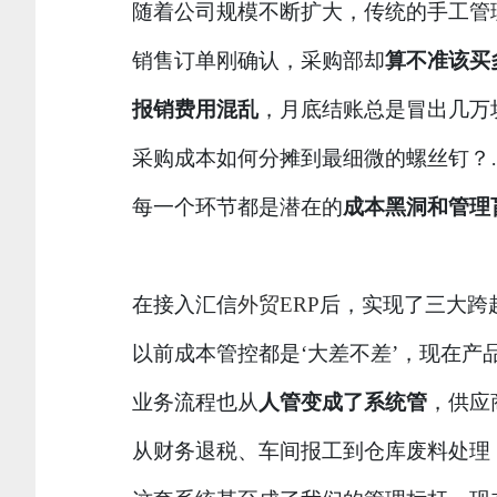
随着公司规模不断扩大，传统的手工管
销售订单刚确认，采购部却
算不准该买
报销费用混乱
，月底结账总是冒出几万
采购成本如何分摊到最细微的螺丝钉？
每一个环节都是潜在的
成本黑洞和管理
在接入汇信
外贸ERP
后，实现了三大跨
以前成本管控都是‘大差不差’，现在产
业务流程也从
人管变成了系统管
，供应
从财务退税、车间报工到仓库废料处理