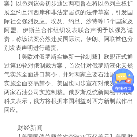
案】
以色列议会初步通过两项旨在将以色列主权扩
展至约旦河西岸和非法定居点的法律草案，引发国
际社会强烈反应。埃及、约旦、沙特等15个国家及
阿盟、伊斯兰合作组织发表联合声明予以强烈谴
责，称该法案公然违反国际法。伊朗、阿联酋也分
别发表声明进行谴责。
【美欧对俄罗斯实施新一轮制裁】
欧盟正式通
过第19轮对俄制裁方案，首次针对俄罗斯液化天然
气实施全面进口禁令，并对两家主要石油国有企业
实施全面交易禁令。美国也同步宣布对俄罗斯最大
两家石油公司实施制裁。俄罗斯总统新闻秘书佩斯
科夫表示，俄方将根据本国利益对西方新制裁作出
回应。
财经新闻
【美国国债总额首次突破38万亿美元】
美国财