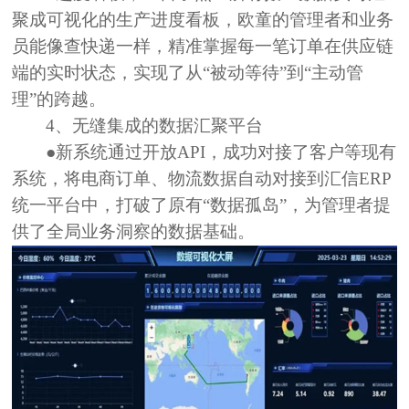
聚成可视化的生产进度看板，欧童的管理者和业务
员能像查快递一样，精准掌握每一笔订单在供应链
端的实时状态，实现了从“被动等待”到“主动管
理”的跨越。
4、
无缝集成的数据汇聚平台
●新系统通过开放API，
成功对接了客户等现有
系统，将电商订单、物流数据自动对接到汇信ERP
统一平台中，打破了原有“数据孤岛”，为管理者提
供了全局业务洞察的数据基础。