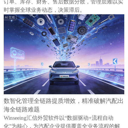
订单、库存、财务、售后数据分散，管理层难以实
时掌握全球业务动态，决策滞后。
数智化
管理
全链路提质增效
，精准破解汽配出
海全链路难题
Winseeing汇信
外贸软件
以
“数据驱动+流程自动
化”
为核心，为汽配企业提供覆盖全业务流程的解