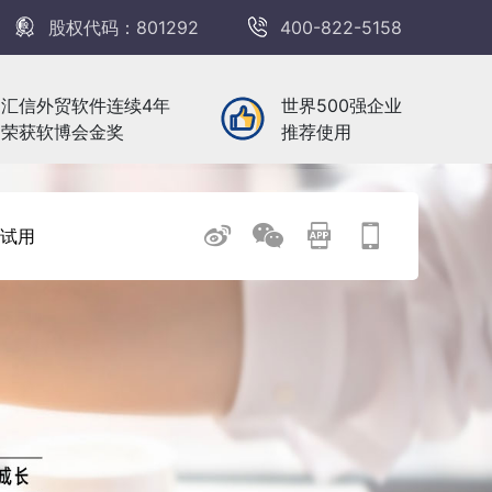
股权代码：801292
400-822-5158
汇信外贸软件连续4年
世界500强企业
荣获软博会金奖
推荐使用
试用