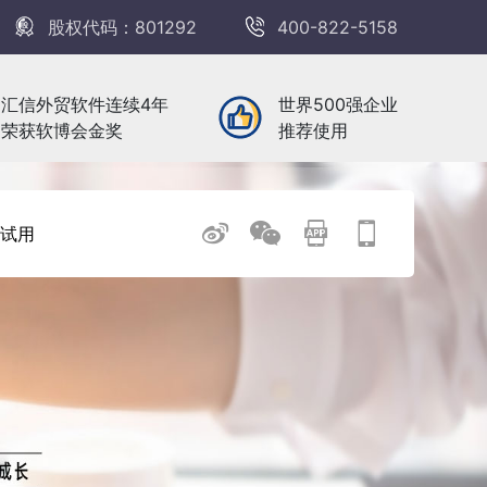
股权代码：801292
400-822-5158
汇信外贸软件连续4年
世界500强企业
荣获软博会金奖
推荐使用
试用