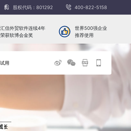
股权代码：801292
400-822-5158
汇信外贸软件连续4年
世界500强企业
荣获软博会金奖
推荐使用
试用