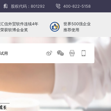
股权代码：801292
400-822-5158
汇信外贸软件连续4年
世界500强企业
荣获软博会金奖
推荐使用
试用