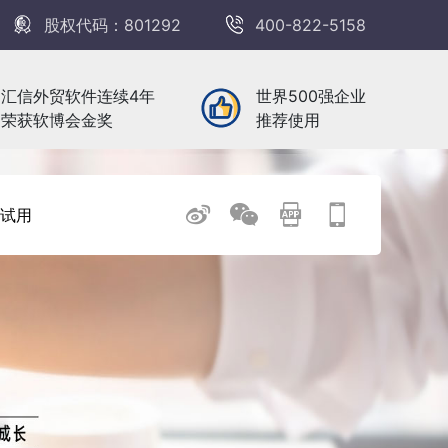
股权代码：801292
400-822-5158
汇信外贸软件连续4年
世界500强企业
荣获软博会金奖
推荐使用
试用