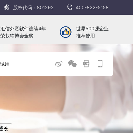
股权代码：801292
400-822-5158
汇信外贸软件连续4年
世界500强企业
荣获软博会金奖
推荐使用
试用