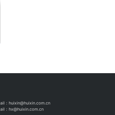
il：huixin@huixin.com.cn
il：hx@huixin.com.cn